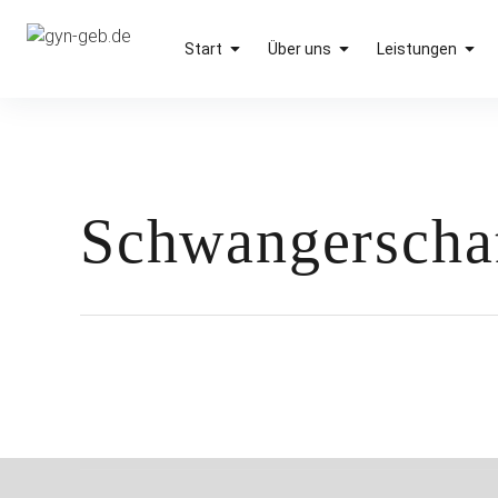
Inhalte
überspringen
gyn-geb.de
Facharztpraxis für Gynäkologie und Geburtshilfe
Start
Über uns
Leistungen
Schwangerscha