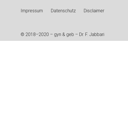
Impressum
Datenschutz
Disclaimer
© 2018–2020 – gyn & geb – Dr. F. Jabbari